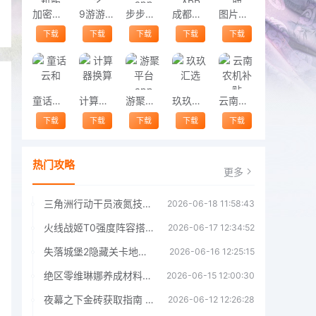
加密图库手机版
9游游戏盒子
步步相伴app
成都公积金APP
图片文字提取
下载
下载
下载
下载
下载
童话云和
计算器换算
游聚平台app
玖玖汇选
云南农机补贴
下载
下载
下载
下载
下载
热门攻略
更多
三角洲行动干员液氮技能效果详解 三角洲行动干员液氮技能介绍
2026-06-18 11:58:43
火线战姬T0强度阵容搭配推荐 火线战姬T0强度阵容哪个好
2026-06-17 12:34:52
失落城堡2隐藏关卡地图解锁指南
2026-06-16 12:25:15
绝区零维琳娜养成材料汇总指南
2026-06-15 12:00:30
夜幕之下金砖获取指南 夜幕之下金砖获取方法
2026-06-12 12:26:28