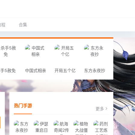
教程
合集
手5赦免
中国式相亲
开局五个亿
东方永夜抄
热门手游
更多