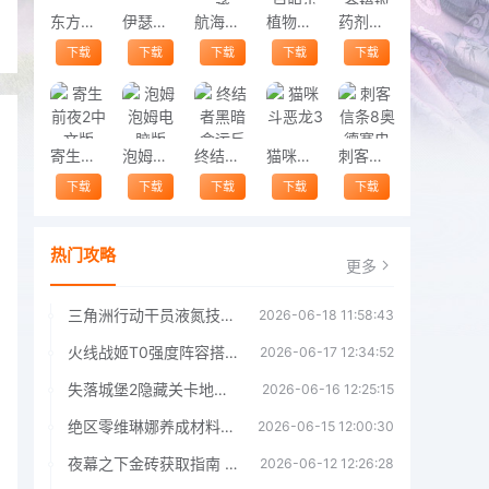
东方永夜抄
伊瑟重启日
航海奇闻2传承
植物大战僵尸胆小菇之梦最新版
药剂工艺炼金模拟器
下载
下载
下载
下载
下载
寄生前夜2中文版
泡姆泡姆电脑版
终结者黑暗命运反抗
猫咪斗恶龙3
刺客信条8奥德赛电脑版
下载
下载
下载
下载
下载
热门攻略
更多
三角洲行动干员液氮技能效果详解 三角洲行动干员液氮技能介绍
2026-06-18 11:58:43
火线战姬T0强度阵容搭配推荐 火线战姬T0强度阵容哪个好
2026-06-17 12:34:52
失落城堡2隐藏关卡地图解锁指南
2026-06-16 12:25:15
绝区零维琳娜养成材料汇总指南
2026-06-15 12:00:30
夜幕之下金砖获取指南 夜幕之下金砖获取方法
2026-06-12 12:26:28