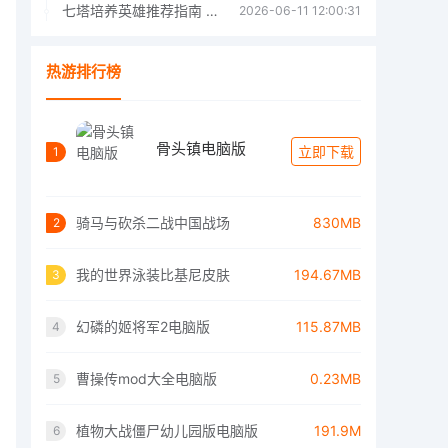
七塔培养英雄推荐指南 七塔培养哪个英雄好
2026-06-11 12:00:31
热游排行榜
骨头镇电脑版
立即下载
1
骑马与砍杀二战中国战场
830MB
2
我的世界泳装比基尼皮肤
194.67MB
3
幻磷的姬将军2电脑版
115.87MB
4
曹操传mod大全电脑版
0.23MB
5
植物大战僵尸幼儿园版电脑版
191.9M
6