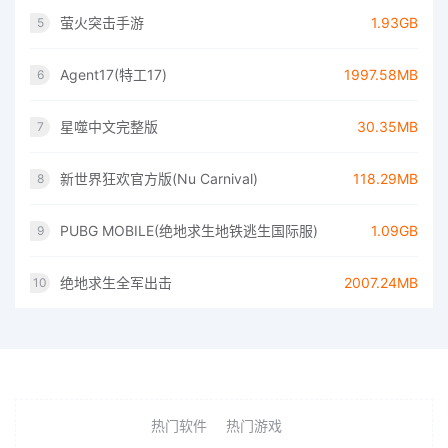
萤火突击手游
1.93GB
5
Agent17(特工17)
1997.58MB
6
星噬中文完整版
30.35MB
7
新世界狂欢官方版(Nu Carnival)
118.29MB
8
PUBG MOBILE(绝地求生地铁逃生国际服)
1.09GB
9
绝地求生全军出击
2007.24MB
10
热门软件
热门游戏