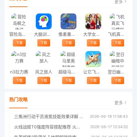
更多
冒险岛枫之传说
大脑训练游戏合集最新版
像素重力忍者游戏
大学女生团队改造2官方版
飞机真实飞行模拟免费版
下载
下载
下载
下载
下载
n3拉力赛
风之旅人
超级马里奥制造世界引擎(SMM:WE)
让它飞make It fly
翌日幽暗中的并行奠车
下载
下载
下载
下载
下载
热门攻略
更多
三角洲行动干员液氮技能效果详解 三角洲行动干员液氮技能介绍
2026-06-18 11:58:43
火线战姬T0强度阵容搭配推荐 火线战姬T0强度阵容哪个好
2026-06-17 12:34:52