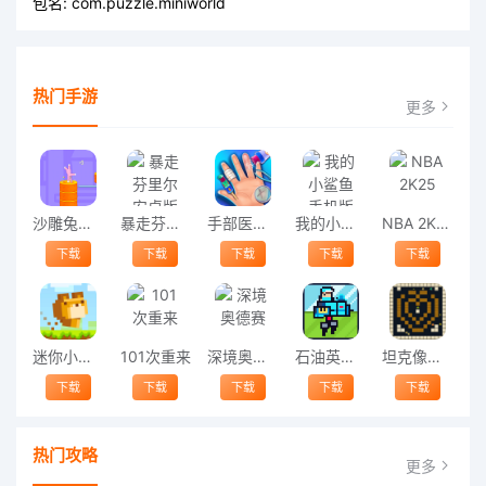
包名:
com.puzzle.miniworld
热门手游
更多
沙雕兔子人跳一跳最新版
暴走芬里尔安卓版
手部医生手游
我的小鲨鱼手机版
NBA 2K25
下载
下载
下载
下载
下载
迷你小狮子游戏
101次重来
深境奥德赛
石油英雄游戏
坦克像素大战2020游戏
下载
下载
下载
下载
下载
热门攻略
更多