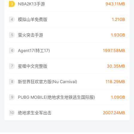
NBA2K13手游
943.11MB
3
模拟山羊免费版
1.21GB
4
萤火突击手游
1.93GB
5
Agent17(特工17)
1997.58MB
6
星噬中文完整版
30.35MB
7
新世界狂欢官方版(Nu Carnival)
118.29MB
8
PUBG MOBILE(绝地求生地铁逃生国际服)
1.09GB
9
绝地求生全军出击
2007.24MB
10