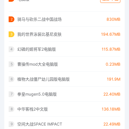
骑马与砍杀二战中国战场
830MB
2
我的世界泳装比基尼皮肤
194.67MB
3
幻磷的姬将军2电脑版
115.87MB
4
曹操传mod大全电脑版
0.23MB
5
植物大战僵尸幼儿园版电脑版
191.9M
6
拳皇mugen5.0电脑版
22.40MB
7
中华客栈2中文版
136.18MB
8
空间大战SPACE IMPACT
22.49MB
9