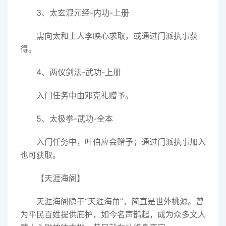
3、太玄混元经-内功-上册
需向太和上人李映心求取，或通过门派执事获
得。
4、两仪剑法-武功-上册
入门任务中由邓克礼赠予。
5、太极拳-武功-全本
入门任务中，叶伯应会赠予；通过门派执事加入
也可获取。
【天涯海阁】
天涯海阁隐于“天涯海角”，简直是世外桃源。曾
为平民百姓提供庇护，如今名声鹊起，成为众多文人