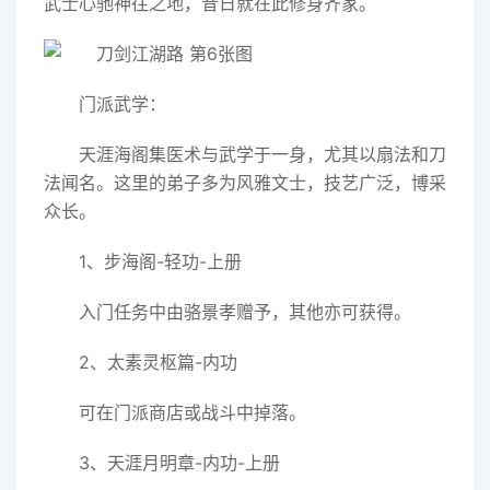
武士心驰神往之地，昔日就在此修身齐家。
门派武学：
天涯海阁集医术与武学于一身，尤其以扇法和刀
法闻名。这里的弟子多为风雅文士，技艺广泛，博采
众长。
1、步海阁-轻功-上册
入门任务中由骆景孝赠予，其他亦可获得。
2、太素灵枢篇-内功
可在门派商店或战斗中掉落。
3、天涯月明章-内功-上册