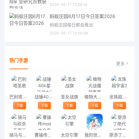
2026-06-17 12:29:16
蚂蚁庄园6月17日今日答案2026
蚂蚁庄园每日都会推出
2026-06-17 12:00:28
热门手游
更多
巴别塔圣歌
战锤40k星际战士2最新版
圣女战旗
植物大战僵尸黑西游版
龙珠超宇宙2
下载
下载
下载
下载
下载
骑马与砍杀无双三国中文版
曹操传mod大全电脑版
太空引擎
我的世界泳装比基尼皮肤
廖添丁绝代凶贼之末日