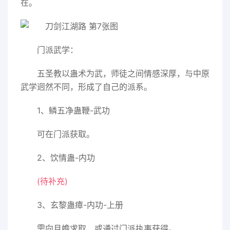
在。
门派武学：
五圣教以蛊术为武，师徒之间情感深厚，与中原
武学迥然不同，形成了自己的派系。
1、鳞五净蛊鞭-武功
可在门派获取。
2、饮情蛊-内功
(待补充)
3、玄黎蛊瘴-内功-上册
需向月蟾求取，或通过门派执事获得。