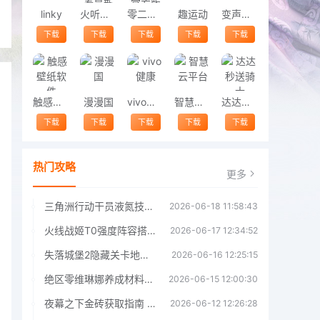
linky
火听分轨伴奏最新版
零二七艺考官方版
趣运动
变声精灵
下载
下载
下载
下载
下载
触感壁纸软件
漫漫国
vivo健康
智慧云平台
达达秒送骑士
下载
下载
下载
下载
下载
热门攻略
更多
三角洲行动干员液氮技能效果详解 三角洲行动干员液氮技能介绍
2026-06-18 11:58:43
火线战姬T0强度阵容搭配推荐 火线战姬T0强度阵容哪个好
2026-06-17 12:34:52
失落城堡2隐藏关卡地图解锁指南
2026-06-16 12:25:15
绝区零维琳娜养成材料汇总指南
2026-06-15 12:00:30
夜幕之下金砖获取指南 夜幕之下金砖获取方法
2026-06-12 12:26:28