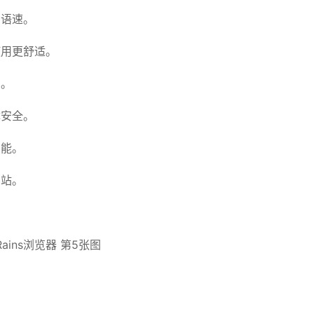
调语速。
使用更舒适。
索。
障安全。
功能。
网站。