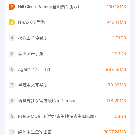
Hill Climb Racing(登山赛车游戏)
110.18MB
2
NBA2K13手游
943.11MB
3
模拟山羊免费版
1.21GB
4
萤火突击手游
1.93GB
5
Agent17(特工17)
1997.58MB
6
星噬中文完整版
30.35MB
7
新世界狂欢官方版(Nu Carnival)
118.29MB
8
PUBG MOBILE(绝地求生地铁逃生国际服)
1.09GB
9
绝地求生全军出击
2007.24MB
10