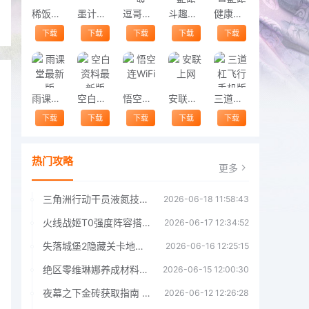
稀饭动漫
墨计考勤
逗哥配音神器
斗趣语音最新版
健康多多走最新版
下载
下载
下载
下载
下载
雨课堂最新版
空白资料最新版
悟空连WiFi
安联上网
三道杠飞行手机版
下载
下载
下载
下载
下载
热门攻略
更多
三角洲行动干员液氮技能效果详解 三角洲行动干员液氮技能介绍
2026-06-18 11:58:43
火线战姬T0强度阵容搭配推荐 火线战姬T0强度阵容哪个好
2026-06-17 12:34:52
失落城堡2隐藏关卡地图解锁指南
2026-06-16 12:25:15
绝区零维琳娜养成材料汇总指南
2026-06-15 12:00:30
夜幕之下金砖获取指南 夜幕之下金砖获取方法
2026-06-12 12:26:28