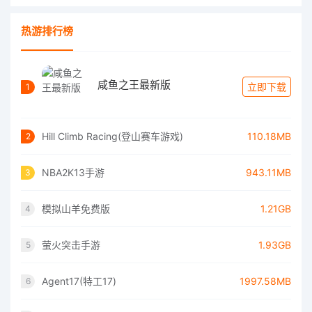
热游排行榜
咸鱼之王最新版
立即下载
1
Hill Climb Racing(登山赛车游戏)
110.18MB
2
NBA2K13手游
943.11MB
3
模拟山羊免费版
1.21GB
4
萤火突击手游
1.93GB
5
Agent17(特工17)
1997.58MB
6