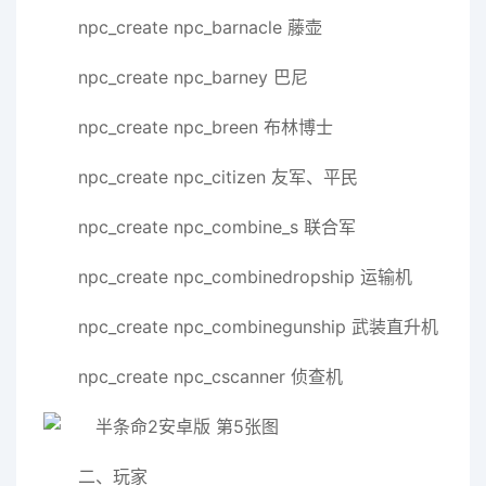
npc_create npc_barnacle 藤壶
npc_create npc_barney 巴尼
npc_create npc_breen 布林博士
npc_create npc_citizen 友军、平民
npc_create npc_combine_s 联合军
npc_create npc_combinedropship 运输机
npc_create npc_combinegunship 武装直升机
npc_create npc_cscanner 侦查机
二、玩家