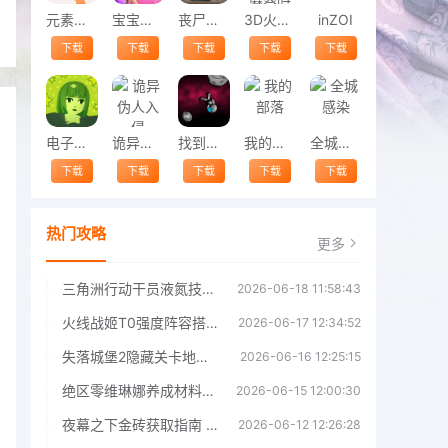
元素空间手机版
宝宝华丽换装官方版
丧尸猎人最新版
3D火车危机2摩登时代
inZOI
下载
下载
下载
下载
下载
电子女孩子中文版
诡异伪人入侵
找到我的太空飞船游戏
我的部落
全城感染
下载
下载
下载
下载
下载
热门攻略
更多
三角洲行动干员液氮技能效果详解 三角洲行动干员液氮技能介绍
2026-06-18 11:58:43
火线战姬T0强度阵容搭配推荐 火线战姬T0强度阵容哪个好
2026-06-17 12:34:52
失落城堡2隐藏关卡地图解锁指南
2026-06-16 12:25:15
绝区零维琳娜养成材料汇总指南
2026-06-15 12:00:30
夜幕之下金砖获取指南 夜幕之下金砖获取方法
2026-06-12 12:26:28