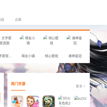
教程
合集
文字密室逃脱
萌友小镇
倾心壁纸
诸神皇冠
热门手游
更多