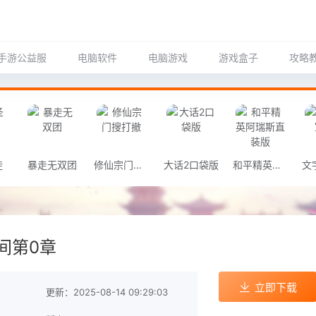
手游公益服
电脑软件
电脑游戏
游戏盒子
攻略
徒
暴走无双团
修仙宗门搜打撤
大话2口袋版
和平精英阿瑞斯直装版
间第0章
立即下载
更新：2025-08-14 09:29:03