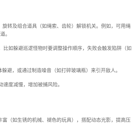
、旋转及组合道具（如绳索、齿轮）解锁机关。例如，可用绳
通道。
，比如躲避巡逻怪物时要调整操作顺序，失败会触发陷阱（如
掩体躲避，或通过制造噪音（如打碎玻璃瓶）来引开敌人。
动速度减慢，增加被捕风险。
丰富（如生锈的机械、褪色的玩具），搭配动态光影，提高压