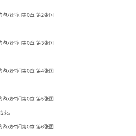
；
结束。