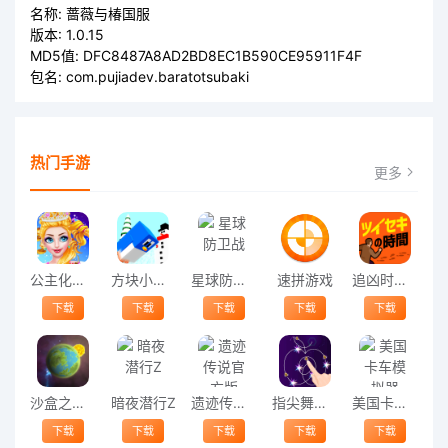
名称:
蔷薇与椿国服
版本:
1.0.15
MD5值:
DFC8487A8AD2BD8EC1B590CE95911F4F
包名:
com.pujiadev.baratotsubaki
热门手游
更多
公主化妆记官方版
方块小企鹅游戏
星球防卫战
速拼游戏
追凶时刻官方版
下载
下载
下载
下载
下载
沙盒之建造者手游
暗夜潜行Z
遗迹传说官方版
指尖舞动游戏
美国卡车模拟器EVO
下载
下载
下载
下载
下载