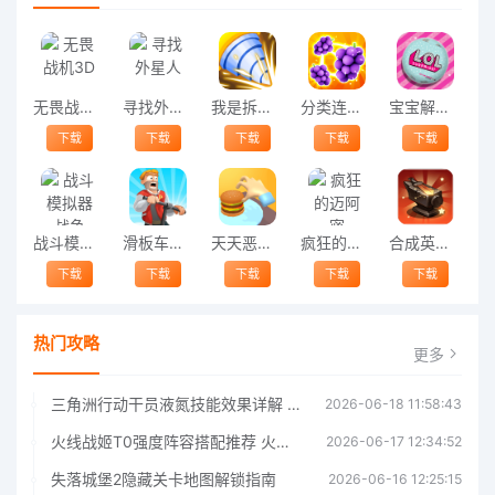
无畏战机3D
寻找外星人
我是拆迁王手机版
分类连连看最新版
宝宝解压萌趣蛋手游
下载
下载
下载
下载
下载
战斗模拟器战争
滑板车障碍赛游戏
天天恶作剧手机版
疯狂的迈阿密
合成英雄格斗王最新版
下载
下载
下载
下载
下载
热门攻略
更多
三角洲行动干员液氮技能效果详解 三角洲行动干员液氮技能介绍
2026-06-18 11:58:43
火线战姬T0强度阵容搭配推荐 火线战姬T0强度阵容哪个好
2026-06-17 12:34:52
失落城堡2隐藏关卡地图解锁指南
2026-06-16 12:25:15