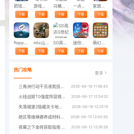
把钱递给我游戏(pass the money)
游戏王大师决斗国际服
马桶人太空沙盒中文版
一点三国官方版
家居设计师2免费版
下载
下载
下载
下载
下载
floppy birb游戏
mtx山地自行车官方版
SD高达G世纪超越世界
迷你特工队英雄拯救游戏
萌幻消除游戏
下载
下载
下载
下载
下载
热门攻略
更多
三角洲行动干员液氮技能效果详解 三角洲行动干员液氮技能介绍
2026-06-18 11:58:43
火线战姬T0强度阵容搭配推荐 火线战姬T0强度阵容哪个好
2026-06-17 12:34:52
失落城堡2隐藏关卡地图解锁指南
2026-06-16 12:25:15
绝区零维琳娜养成材料汇总指南
2026-06-15 12:00:30
夜幕之下金砖获取指南 夜幕之下金砖获取方法
2026-06-12 12:26:28