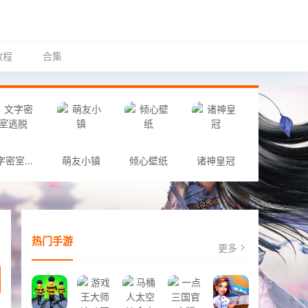
教程
合集
文字密室逃脱
萌友小镇
倾心壁纸
诸神皇冠
热门手游
更多