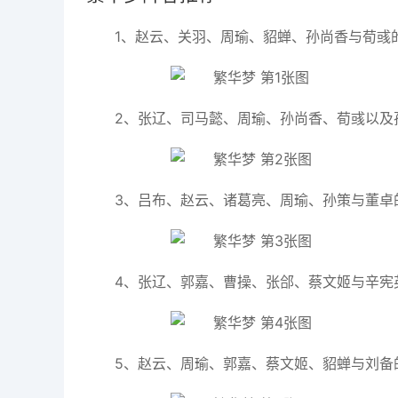
1、赵云、关羽、周瑜、貂蝉、孙尚香与荀彧
2、张辽、司马懿、周瑜、孙尚香、荀彧以及
3、吕布、赵云、诸葛亮、周瑜、孙策与董卓
4、张辽、郭嘉、曹操、张郃、蔡文姬与辛宪
5、赵云、周瑜、郭嘉、蔡文姬、貂蝉与刘备