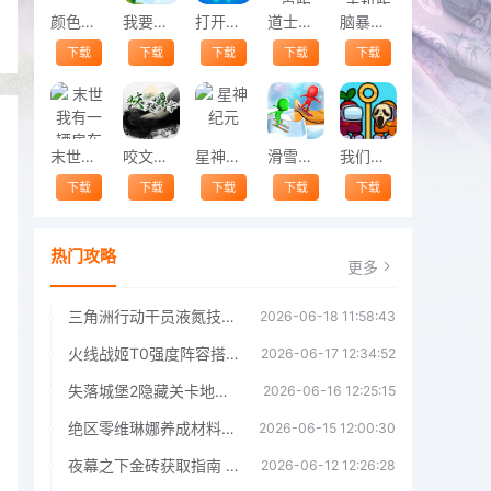
颜色匹配
我要去太空手机版
打开派对屋官方版(party room)
道士下山安卓版
脑暴惊魂记手机版
下载
下载
下载
下载
下载
末世我有一辆房车
咬文嚼字游戏
星神纪元
滑雪冲冲冲最新版
我们之间抽个棍手机版
下载
下载
下载
下载
下载
热门攻略
更多
三角洲行动干员液氮技能效果详解 三角洲行动干员液氮技能介绍
2026-06-18 11:58:43
火线战姬T0强度阵容搭配推荐 火线战姬T0强度阵容哪个好
2026-06-17 12:34:52
失落城堡2隐藏关卡地图解锁指南
2026-06-16 12:25:15
绝区零维琳娜养成材料汇总指南
2026-06-15 12:00:30
夜幕之下金砖获取指南 夜幕之下金砖获取方法
2026-06-12 12:26:28