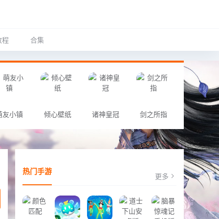
教程
合集
萌友小镇
倾心壁纸
诸神皇冠
剑之所指
热门手游
更多