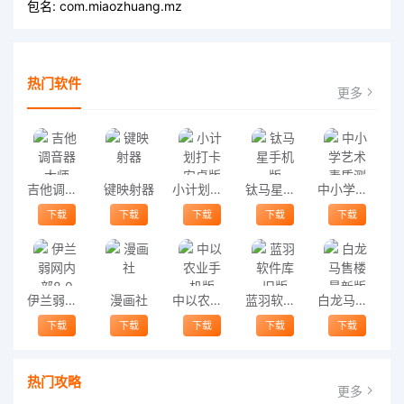
包名:
com.miaozhuang.mz
热门软件
更多
吉他调音器大师
键映射器
小计划打卡安卓版
钛马星手机版
中小学艺术素质测评
下载
下载
下载
下载
下载
伊兰弱网内部8.0
漫画社
中以农业手机版
蓝羽软件库旧版
白龙马售楼最新版
下载
下载
下载
下载
下载
热门攻略
更多