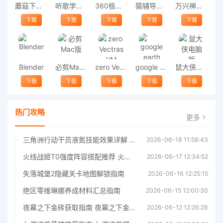
蘑菇下载器
听歌学英语电脑版
360极速浏览器
猿辅导电脑版
万兴神剪手
下载
下载
下载
下载
下载
Blender
必剪Mac版
zero Vectras VM
google earth pro
鼠大侠电脑版
下载
下载
下载
下载
下载
热门攻略
更多
三角洲行动干员液氮技能效果详解 三角洲行动干员液氮技能介绍
2026-06-18 11:58:43
火线战姬T0强度阵容搭配推荐 火线战姬T0强度阵容哪个好
2026-06-17 12:34:52
失落城堡2隐藏关卡地图解锁指南
2026-06-16 12:25:15
绝区零维琳娜养成材料汇总指南
2026-06-15 12:00:30
夜幕之下金砖获取指南 夜幕之下金砖获取方法
2026-06-12 12:26:28