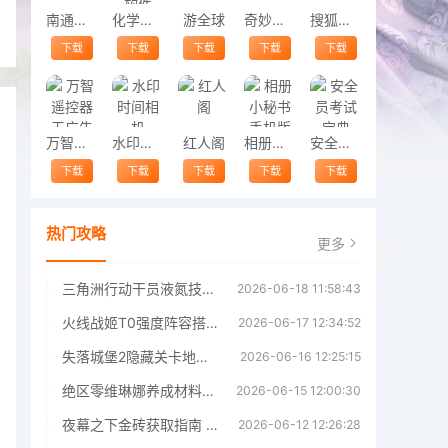
南通地铁
化学实验室软件
游全球
奇妙搜索
搜狐影音
下载
下载
下载
下载
下载
万智遥控器无广告版
水印时间相机
红人阁
相册小秘书手机版
安全员考试宝典
下载
下载
下载
下载
下载
热门攻略
更多
三角洲行动干员液氮技能效果详解 三角洲行动干员液氮技能介绍
2026-06-18 11:58:43
火线战姬T0强度阵容搭配推荐 火线战姬T0强度阵容哪个好
2026-06-17 12:34:52
失落城堡2隐藏关卡地图解锁指南
2026-06-16 12:25:15
绝区零维琳娜养成材料汇总指南
2026-06-15 12:00:30
夜幕之下金砖获取指南 夜幕之下金砖获取方法
2026-06-12 12:26:28