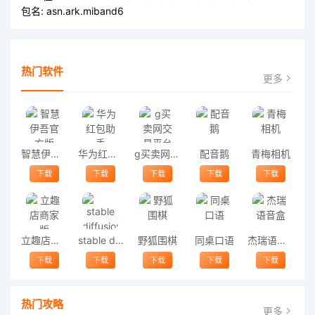
包名:
asn.ark.miband6
热门软件
更多
智慧伊吾官方版
华为红包助手
g买卖网交易平台
配音鹅
青梅相机
下载
下载
下载
下载
下载
立趣店商家版
stable diffusion手机版
野狐围棋
同桌口语
杰瑞语音盒
下载
下载
下载
下载
下载
热门攻略
更多