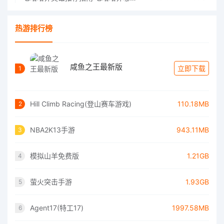
热游排行榜
咸鱼之王最新版
立即下载
1
Hill Climb Racing(登山赛车游戏)
110.18MB
2
NBA2K13手游
943.11MB
3
模拟山羊免费版
1.21GB
4
萤火突击手游
1.93GB
5
Agent17(特工17)
1997.58MB
6