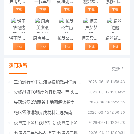
进击的骑士
一代车神
砖块射手官方版
烈焰横空
漂移和事故模拟器
下载
下载
下载
下载
下载
饼干酷跑烤箱大逃亡
厨房美食烹饪大师最新版
长发公主历险
栖云异梦梦蝶
螺丝谜题（Screw Up Family）
下载
下载
下载
下载
下载
热门攻略
更多
三角洲行动干员液氮技能效果详解 三角洲行动干员液氮技能介绍
2026-06-18 11:58:43
火线战姬T0强度阵容搭配推荐 火线战姬T0强度阵容哪个好
2026-06-17 12:34:52
失落城堡2隐藏关卡地图解锁指南
2026-06-16 12:25:15
绝区零维琳娜养成材料汇总指南
2026-06-15 12:00:30
夜幕之下金砖获取指南 夜幕之下金砖获取方法
2026-06-12 12:26:28
七塔培养英雄推荐指南 七塔培养哪个英雄好
2026-06-11 12:00:31