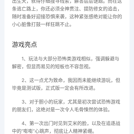
出生天，就得仔细搜寻线索，解答层层谜题。而在这
条逃亡路上，你还必须全神贯注、提防修女的追击，
随时准备好迎接恐惧来袭，这种紧张感绝对能让你的
小心脏像打鼓一样狂跳不止。
游戏亮点
1、玩法与大部分恐怖类游戏相似，强调躲避与
解密，但显而易见的短板也不容忽视。
2、这一点尤为致命，我因而未能继续游玩，但
毕竟是测试版，正式版一定会有所改进。
3、对于胆小的玩家，尤其是初次尝试恐怖游戏
的朋友们，这绝对是一次令人毛骨悚然的体验。
4、第一次出门时见到艾米的脸，以及在追逐战
中的“嘭嘭”心跳声，彻底让人精神紧绷。