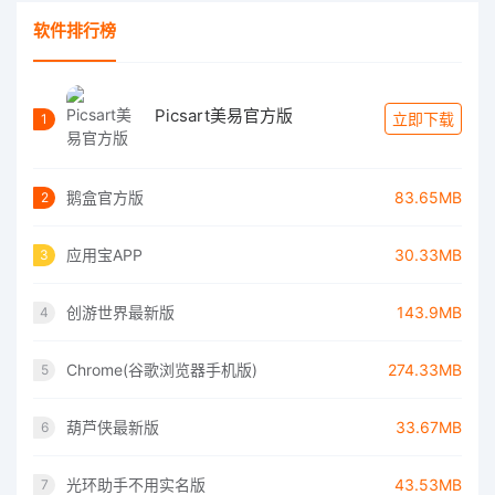
软件排行榜
Picsart美易官方版
立即下载
1
鹅盒官方版
83.65MB
2
应用宝APP
30.33MB
3
创游世界最新版
143.9MB
4
Chrome(谷歌浏览器手机版)
274.33MB
5
葫芦侠最新版
33.67MB
6
光环助手不用实名版
43.53MB
7