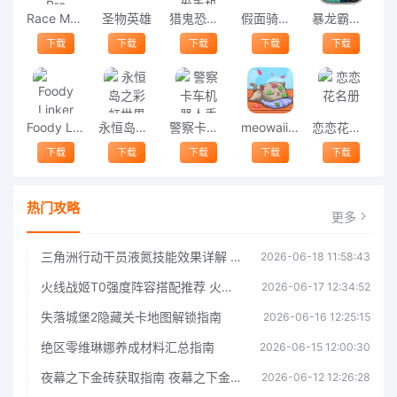
Race Max Pro
圣物英雄
猎鬼恐怖出发手机版
假面骑士01变身模拟器最新版
暴龙霸王机甲最新版
下载
下载
下载
下载
下载
Foody Linker安卓版
永恒岛之彩虹世界
警察卡车机器人手机版
meowaii游戏
恋恋花名册
下载
下载
下载
下载
下载
热门攻略
更多
三角洲行动干员液氮技能效果详解 三角洲行动干员液氮技能介绍
2026-06-18 11:58:43
火线战姬T0强度阵容搭配推荐 火线战姬T0强度阵容哪个好
2026-06-17 12:34:52
失落城堡2隐藏关卡地图解锁指南
2026-06-16 12:25:15
绝区零维琳娜养成材料汇总指南
2026-06-15 12:00:30
夜幕之下金砖获取指南 夜幕之下金砖获取方法
2026-06-12 12:26:28