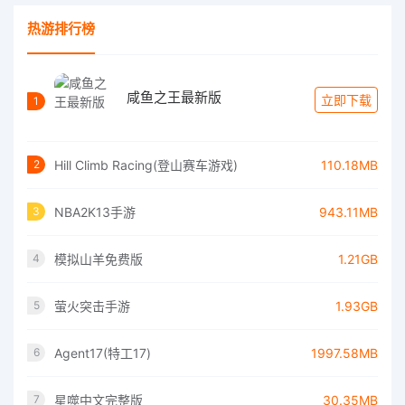
热游排行榜
咸鱼之王最新版
立即下载
1
Hill Climb Racing(登山赛车游戏)
110.18MB
2
NBA2K13手游
943.11MB
3
模拟山羊免费版
1.21GB
4
萤火突击手游
1.93GB
5
Agent17(特工17)
1997.58MB
6
星噬中文完整版
30.35MB
7