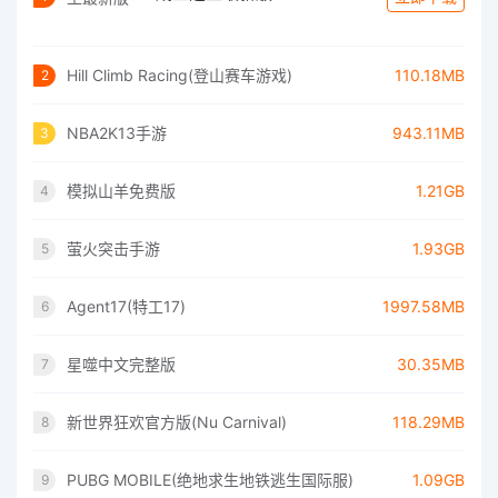
Hill Climb Racing(登山赛车游戏)
110.18MB
2
NBA2K13手游
943.11MB
3
模拟山羊免费版
1.21GB
4
萤火突击手游
1.93GB
5
Agent17(特工17)
1997.58MB
6
星噬中文完整版
30.35MB
7
新世界狂欢官方版(Nu Carnival)
118.29MB
8
PUBG MOBILE(绝地求生地铁逃生国际服)
1.09GB
9