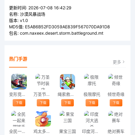
更新时间:
2026-07-08 16:42:29
名称:
沙漠风暴战场
版本:
v1.0
MD5值:
E5AB6B52FD3059AE839F567070DA91D8
包名:
com.naxeex.desert.storm.battleground.mt
热门手游
更多
变形竞速游戏
万圣节时装店
绳索救援之旅手游
极限摩托
倾世奇缘
下载
下载
下载
下载
下载
全民一起来摆摊手游
鸡太多游戏
果宝三国
印度河大逃杀(Battleground Mobile India)
绝对赛车