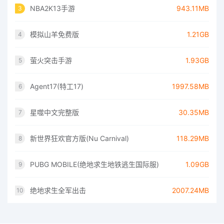
NBA2K13手游
943.11MB
3
模拟山羊免费版
1.21GB
4
萤火突击手游
1.93GB
5
Agent17(特工17)
1997.58MB
6
星噬中文完整版
30.35MB
7
新世界狂欢官方版(Nu Carnival)
118.29MB
8
PUBG MOBILE(绝地求生地铁逃生国际服)
1.09GB
9
绝地求生全军出击
2007.24MB
10