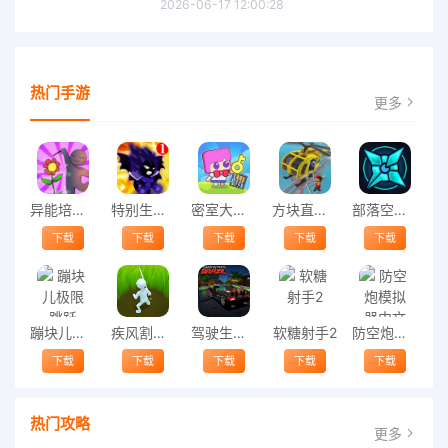
2026-06-17 12:00:28
热门手游
更多
异能培训班最新版
特别生气的火柴人游戏
密室大营救手机版
方块直升机中文版
部落空闲游戏(tribal idle)
下载
下载
下载
下载
下载
蹦块儿极限跳跃
疾风割草手机版
驾驶生活模拟器手机版
软糖射手2
防空炮模拟器中文版
下载
下载
下载
下载
下载
热门攻略
更多