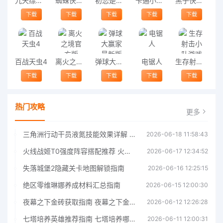
九天缥缈录2天下无双内购破解版
蜘蛛侠英雄战争
初恋是学生会长
卡通小镇日记手机版
黑子快跑汉化版
下载
下载
下载
下载
下载
百战天虫4
离火之境官方版
弹球大赢家最新版
电锯人
生存射击小队游戏
下载
下载
下载
下载
下载
热门攻略
更多
三角洲行动干员液氮技能效果详解 三角洲行动干员液氮技能介绍
2026-06-18 11:58:43
火线战姬T0强度阵容搭配推荐 火线战姬T0强度阵容哪个好
2026-06-17 12:34:52
失落城堡2隐藏关卡地图解锁指南
2026-06-16 12:25:15
绝区零维琳娜养成材料汇总指南
2026-06-15 12:00:30
夜幕之下金砖获取指南 夜幕之下金砖获取方法
2026-06-12 12:26:28
七塔培养英雄推荐指南 七塔培养哪个英雄好
2026-06-11 12:00:31