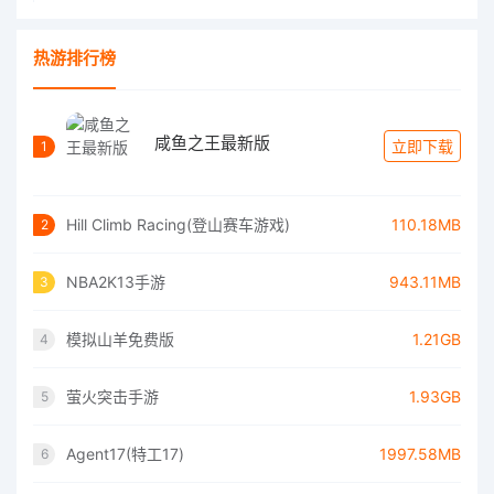
热游排行榜
咸鱼之王最新版
立即下载
1
Hill Climb Racing(登山赛车游戏)
110.18MB
2
NBA2K13手游
943.11MB
3
模拟山羊免费版
1.21GB
4
萤火突击手游
1.93GB
5
Agent17(特工17)
1997.58MB
6