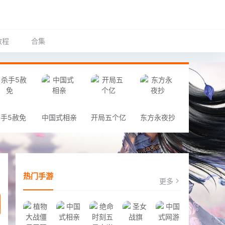
教程
合集
手5赦免
中国式相亲
开局五个亿
东方永夜抄
热门手游
更多