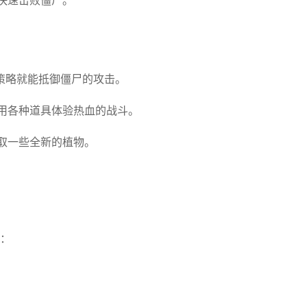
快速击败僵尸。
策略就能抵御僵尸的攻击。
用各种道具体验热血的战斗。
取一些全新的植物。
况：