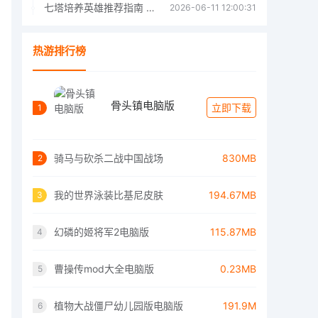
七塔培养英雄推荐指南 七塔培养哪个英雄好
2026-06-11 12:00:31
热游排行榜
骨头镇电脑版
立即下载
1
骑马与砍杀二战中国战场
830MB
2
我的世界泳装比基尼皮肤
194.67MB
3
幻磷的姬将军2电脑版
115.87MB
4
曹操传mod大全电脑版
0.23MB
5
植物大战僵尸幼儿园版电脑版
191.9M
6