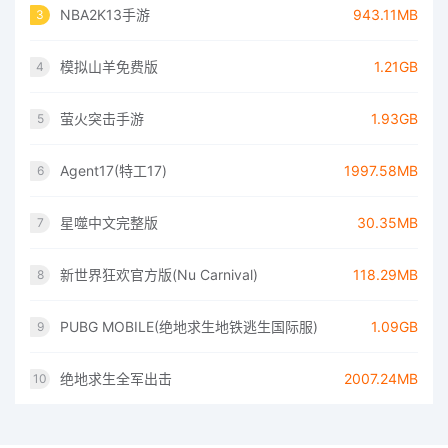
NBA2K13手游
943.11MB
3
模拟山羊免费版
1.21GB
4
萤火突击手游
1.93GB
5
Agent17(特工17)
1997.58MB
6
星噬中文完整版
30.35MB
7
新世界狂欢官方版(Nu Carnival)
118.29MB
8
PUBG MOBILE(绝地求生地铁逃生国际服)
1.09GB
9
绝地求生全军出击
2007.24MB
10