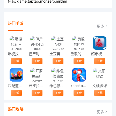
包名:
game.taptap.morizero.milthm
热门手游
更多
爆梗找茬王安卓版
僵尸时代4免费版
土豆英雄2024最新版
勇敢的哈克手机版
超市模拟器终极版手机版
下载
下载
下载
下载
下载
匹配道具游戏
开罗拉面店全国篇
绯色修仙录手机版
knockout ball淘汰篮球赛游戏
文硕微课
下载
下载
下载
下载
下载
热门攻略
更多