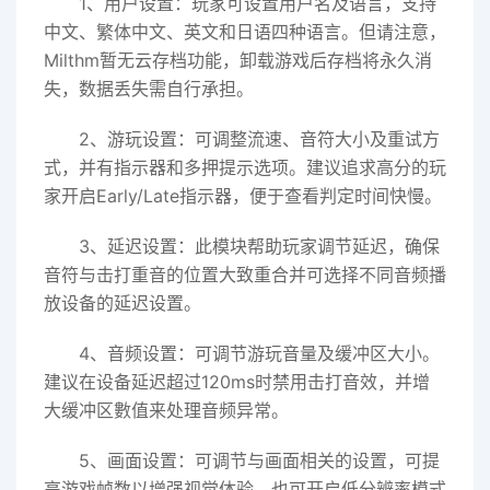
1、用户设置：玩家可设置用户名及语言，支持
中文、繁体中文、英文和日语四种语言。但请注意，
Milthm暂无云存档功能，卸载游戏后存档将永久消
失，数据丢失需自行承担。
2、游玩设置：可调整流速、音符大小及重试方
式，并有指示器和多押提示选项。建议追求高分的玩
家开启Early/Late指示器，便于查看判定时间快慢。
3、延迟设置：此模块帮助玩家调节延迟，确保
音符与击打重音的位置大致重合并可选择不同音频播
放设备的延迟设置。
4、音频设置：可调节游玩音量及缓冲区大小。
建议在设备延迟超过120ms时禁用击打音效，并增
大缓冲区數值来处理音频异常。
5、画面设置：可调节与画面相关的设置，可提
高游戏帧数以增强视觉体验，也可开启低分辨率模式