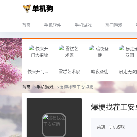
首页
手机软件
手机游戏
热门游戏
快来开门大招版
雪糕艺术家
暗夜圣徒
暴走无双
首页
>
手机游戏
>
爆梗找茬王安卓版
爆梗找茬王安
类别：手机游戏