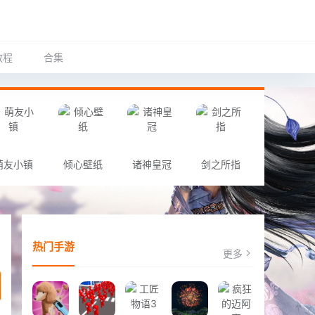
教程
合集
萌友小镇
倾心壁纸
诸神皇冠
剑之所指
热门手游
更多