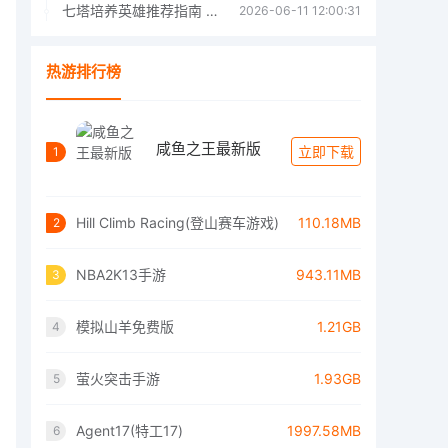
七塔培养英雄推荐指南 七塔培养哪个英雄好
2026-06-11 12:00:31
热游排行榜
咸鱼之王最新版
立即下载
1
Hill Climb Racing(登山赛车游戏)
110.18MB
2
NBA2K13手游
943.11MB
3
模拟山羊免费版
1.21GB
4
萤火突击手游
1.93GB
5
Agent17(特工17)
1997.58MB
6