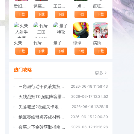
贵妇狗美容沙龙手机版
逃离塔科夫城游戏
工匠物语3
一点就炸游戏
疯狂的迈阿密
下载
下载
下载
下载
下载
火柴人射手大师
代号三国Ncard
量子特攻
球球大作乱最新版
病娇高中模拟器手机版
下载
下载
下载
下载
下载
热门攻略
更多
三角洲行动干员液氮技能效果详解 三角洲行动干员液氮技能介绍
2026-06-18 11:58:43
火线战姬T0强度阵容搭配推荐 火线战姬T0强度阵容哪个好
2026-06-17 12:34:52
失落城堡2隐藏关卡地图解锁指南
2026-06-16 12:25:15
绝区零维琳娜养成材料汇总指南
2026-06-15 12:00:30
夜幕之下金砖获取指南 夜幕之下金砖获取方法
2026-06-12 12:26:28