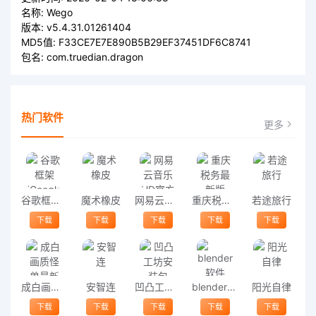
名称:
Wego
版本:
v5.4.31.01261404
MD5值:
F33CE7E7E890B5B29EF37451DF6C8741
包名:
com.truedian.dragon
热门软件
更多
谷歌框架(Google Play services)
魔术橡皮
网易云音乐HD官方版
重庆税务最新版
若途旅行
下载
下载
下载
下载
下载
成白画质怪兽最新版
安智连
凹凸工坊安装包
blender软件
阳光自律
下载
下载
下载
下载
下载