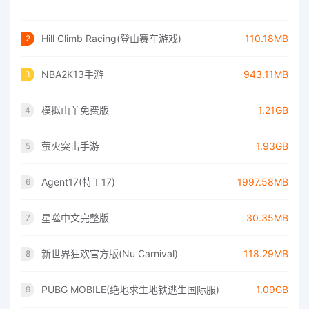
Hill Climb Racing(登山赛车游戏)
110.18MB
2
NBA2K13手游
943.11MB
3
模拟山羊免费版
1.21GB
4
萤火突击手游
1.93GB
5
Agent17(特工17)
1997.58MB
6
星噬中文完整版
30.35MB
7
新世界狂欢官方版(Nu Carnival)
118.29MB
8
PUBG MOBILE(绝地求生地铁逃生国际服)
1.09GB
9