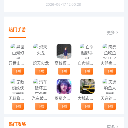
2026-06-17 12:00:28
热门手游
更多
异世山河幻想
炽天火龙
高校模拟器之迷宫手机版
亡命越野手游
肉鸽鱼吃鱼(K.I.L.K.A.)
下载
下载
下载
下载
下载
无敌蜘蛛侠最新版
汽车破坏工厂免费版
堕星之城官方版
大城市探险真实停车模拟器手机版(Grande City Car Simulator)
天选钓鱼人游戏
下载
下载
下载
下载
下载
热门攻略
更多