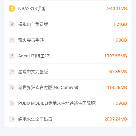
NBA2K13手游
943.11MB
3
模拟山羊免费版
1.21GB
4
萤火突击手游
1.93GB
5
Agent17(特工17)
1997.58MB
6
星噬中文完整版
30.35MB
7
新世界狂欢官方版(Nu Carnival)
118.29MB
8
PUBG MOBILE(绝地求生地铁逃生国际服)
1.09GB
9
绝地求生全军出击
2007.24MB
10