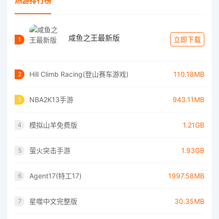
热游排行榜
咸鱼之王最新版
立即下载
1
Hill Climb Racing(登山赛车游戏)
110.18MB
2
NBA2K13手游
943.11MB
3
模拟山羊免费版
1.21GB
4
萤火突击手游
1.93GB
5
Agent17(特工17)
1997.58MB
6
星噬中文完整版
30.35MB
7