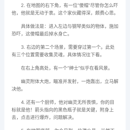
2. 在地图的右下角，有一位“傻帽”尽管你怎么吓
他，他就是无动于衷。这个家伙藏得深，颇费心思。
具体做法是：进入左边与钢琴类似的物体，施加
恐吓，这傻帽最后掉水身亡。
3. 右边的第二个场景，需要穿过第一个。此处
有三个位置需要收集灵魂，具体情况往下看。
在右上角高处，有一个“绅士”似乎在看风景。
幽灵附体大炮，瞄准并发射，一炮轰出，立马解
决他。
4. 还有一个厨师，他对幽灵无所畏惧，你的目
标就是他！箭头指向的黑色瓶子就是关键，附身上
去，点击进行爆炸，问题解决。