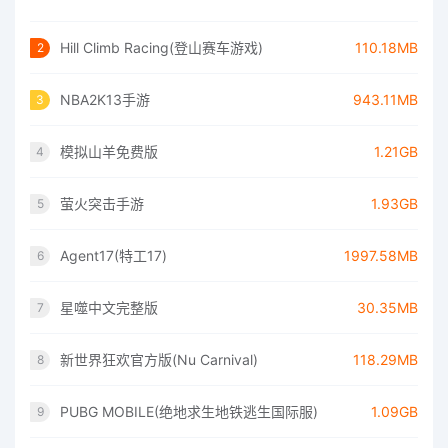
Hill Climb Racing(登山赛车游戏)
110.18MB
2
NBA2K13手游
943.11MB
3
模拟山羊免费版
1.21GB
4
萤火突击手游
1.93GB
5
Agent17(特工17)
1997.58MB
6
星噬中文完整版
30.35MB
7
新世界狂欢官方版(Nu Carnival)
118.29MB
8
PUBG MOBILE(绝地求生地铁逃生国际服)
1.09GB
9