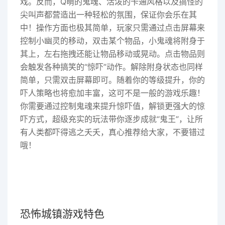
戏。反而，Q萌的鬼魂、活泼的卡通风格以及搞怪的
尖叫声都营造出一种轻松的氛围，保证你会乐在其
中！操作方面也极其简单，玩家只需通过点击屏幕来
控制小幽灵的移动，双击某个物品，小鬼魂将附身于
其上，左右拖拽还能让物品移动或晃动。点击物品则
会触发各种搞笑的“惊吓”动作。解除附身状态也同样
简单，只需双击屏幕即可。随着你的等级提升，你的
吓人策略也将愈加丰富，这可不是一般的游戏乐趣！
你需要通过控制鬼魂来提升惊吓值，解锁更强大的惊
吓方式，超级充实的玩法带你逐步成就“鬼王”，让所
有人类都吓得逃之夭夭，真心推荐给大家，不要错过
哦！
恐怖城镇游戏特色