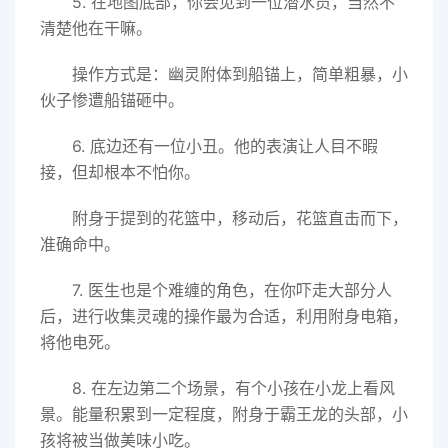
5. 在地图底部，你会见到一位潜水员，当然不
清楚他在干嘛。
操作方式是：幽灵附体到船锚上，简单粗暴，小
伙子惨遭船锚砸中。
6. 底边还有一位小丑。他的表演让人目不暇
接，但却根本不怕你。
附身于提到的花篮中，移动后，花篮直击而下，
准确命中。
7. 医生也是个难缠的角色，在你吓走大部分人
后，进行收集灵魂的操作最为合适，利用附身电箱，
将他电死。
8. 在左边第二个场景，有个小孩在小龙上看风
景。能量积累到一定程度，附身于霸王龙的头部，小
孩将被当做美味小吃。