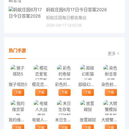
蚂蚁庄园6月17日今日答案2026
蚂蚁庄园每日都会推出
2026-06-17 12:00:28
热门手游
更多
猴子塔防5
樱花恋爱笔记最新版
彩色的卷层官方版
超级幻影猫光痕
染色射击官方版
下载
下载
下载
下载
下载
我的维京冒险
电锯人大战僵尸
末日生存笔记破解版
放置越狱
大螃蟹模拟器手机版
下载
下载
下载
下载
下载