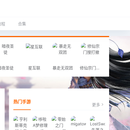
教程
合集
暗夜圣徒
星互联
暴走无双团
修仙宗门搜打撤
热门手游
更多