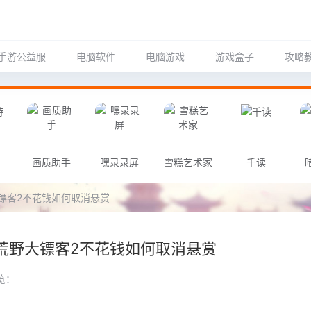
手游公益服
电脑软件
电脑游戏
游戏盒子
攻略
画质助手
嘿录录屏
雪糕艺术家
千读
镖客2不花钱如何取消悬赏
荒野大镖客2不花钱如何取消悬赏
览：