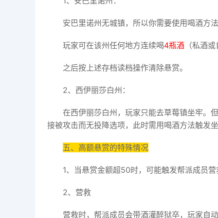
1、安巴里诺州：
安巴里诺州无城镇，所以你需要使用喝酒方
玩家可在该州任何地方连续喝
4瓶酒
（私酒或
之后按上述存档读档操作清除悬赏。
2、西伊丽莎白州：
在西伊丽莎白州，玩家只能去草莓镇坐牢。
接被攻击而无投降选项，此时需用喝酒方法触发
五、高额悬赏的特殊情况
1、当悬赏金额超50时，可能触发帮派成员
2、营救
营救时，帮派成员会带酒灌醉狱卒，玩家自