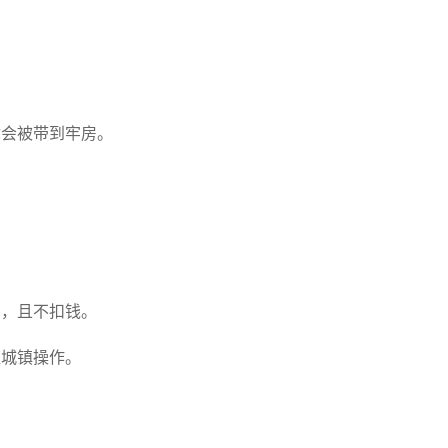
。
你会被带到牢房。
了，且不扣钱。
应城镇操作。