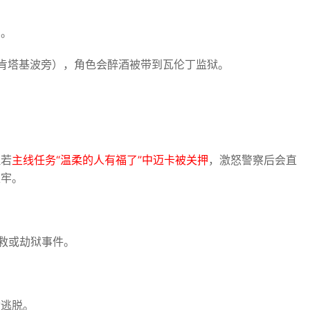
法。
肯塔基波旁），角色会醉酒被带到瓦伦丁监狱。
但若
主线任务“温柔的人有福了”中迈卡被关押
，激怒警察后会直
坐牢。
营救或劫狱事件。
动逃脱。