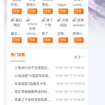
亨利斯蒂克明合集
哆啦A梦修理工场
零始之门2026最新版
migatowemyworld1.68
LostSword失落之剑
下载
下载
下载
下载
下载
幕后畸恋
cnvcs军棋
救了个狗
合租校园
原神vicineko
下载
下载
下载
下载
下载
热门攻略
更多
三角洲行动干员液氮技能效果详解 三角洲行动干员液氮技能介绍
2026-06-18 11:58:43
火线战姬T0强度阵容搭配推荐 火线战姬T0强度阵容哪个好
2026-06-17 12:34:52
失落城堡2隐藏关卡地图解锁指南
2026-06-16 12:25:15
绝区零维琳娜养成材料汇总指南
2026-06-15 12:00:30
夜幕之下金砖获取指南 夜幕之下金砖获取方法
2026-06-12 12:26:28