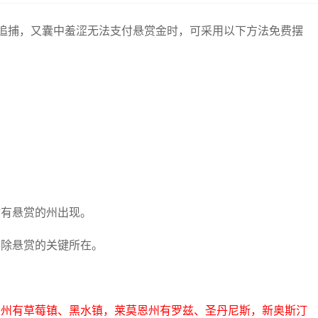
追捕，又囊中羞涩无法支付悬赏金时，可采用以下方法免费摆
你有悬赏的州出现。
清除悬赏的关键所在。
白州有草莓镇、黑水镇，莱莫恩州有罗兹、圣丹尼斯，新奥斯汀