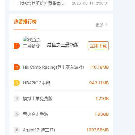
七塔培养英雄推荐指南 七塔培养哪个英雄好
2026-06-11 12:00:31
热游排行榜
更多
咸鱼之王最新版
立即下载
1
Hill Climb Racing(登山赛车游戏)
110.18MB
2
NBA2K13手游
943.11MB
3
模拟山羊免费版
1.21GB
4
萤火突击手游
1.93GB
5
Agent17(特工17)
1997.58MB
6