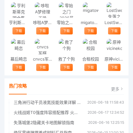
亨利斯蒂克明合集
哆啦A梦修理工场
零始之门2026最新版
migatowemyworld1.68
LostSword失落之剑
下载
下载
下载
下载
下载
幕后畸恋
cnvcs军棋
救了个狗
合租校园
原神vicineko
下载
下载
下载
下载
下载
热门攻略
更多
三角洲行动干员液氮技能效果详解 三角洲行动干员液氮技能介绍
2026-06-18 11:58:43
火线战姬T0强度阵容搭配推荐 火线战姬T0强度阵容哪个好
2026-06-17 12:34:52
失落城堡2隐藏关卡地图解锁指南
2026-06-16 12:25:15
绝区零维琳娜养成材料汇总指南
2026-06-15 12:00:30