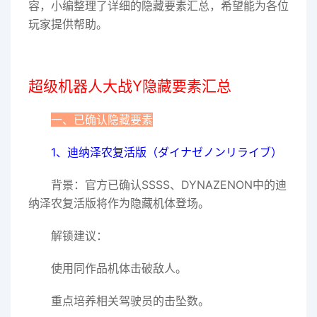
容，小编整理了详细的隐藏要素汇总，希望能为各位
玩家提供帮助。
超级机器人大战Y隐藏要素汇总
一、已确认隐藏要素
1、迪纳泽农复活版（ダイナゼノンリライブ）
背景：官方已确认SSSS、DYNAZENON中的迪
纳泽农复活版将作为隐藏机体登场。
解锁建议：
使用同作品机体击破敌人。
重点培养相关驾驶员的击坠数。