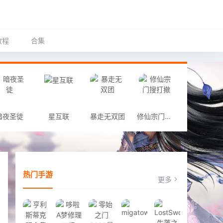
教程
合集
暗夜圣徒
星互联
暴走无双团
修仙宗门搜打撤
热门手游
更多