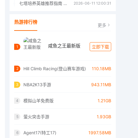
七塔培养英雄推荐指南 七塔培养哪个英雄好
2026-06-11 12:00:31
热游排行榜
更多
咸鱼之王最新版
立即下载
1
Hill Climb Racing(登山赛车游戏)
110.18MB
2
NBA2K13手游
943.11MB
3
模拟山羊免费版
1.21GB
4
萤火突击手游
1.93GB
5
Agent17(特工17)
1997.58MB
6