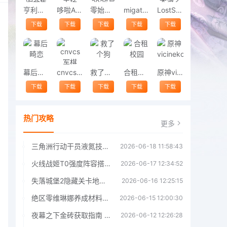
亨利斯蒂克明合集
哆啦A梦修理工场
零始之门2026最新版
migatowemyworld1.68
LostSword失落之剑
下载
下载
下载
下载
下载
幕后畸恋
cnvcs军棋
救了个狗
合租校园
原神vicineko
下载
下载
下载
下载
下载
热门攻略
更多
三角洲行动干员液氮技能效果详解 三角洲行动干员液氮技能介绍
2026-06-18 11:58:43
火线战姬T0强度阵容搭配推荐 火线战姬T0强度阵容哪个好
2026-06-17 12:34:52
失落城堡2隐藏关卡地图解锁指南
2026-06-16 12:25:15
绝区零维琳娜养成材料汇总指南
2026-06-15 12:00:30
夜幕之下金砖获取指南 夜幕之下金砖获取方法
2026-06-12 12:26:28