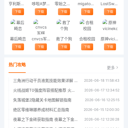
亨利斯蒂克明合集
哆啦A梦修理工场
零始之门2026最新版
migatowemyworld1.68
LostSword失落之剑
下载
下载
下载
下载
下载
幕后畸恋
cnvcs军棋
救了个狗
合租校园
原神vicineko
下载
下载
下载
下载
下载
热门攻略
更多
三角洲行动干员液氮技能效果详解 三角洲行动干员液氮技能介绍
2026-06-18 11:58:43
火线战姬T0强度阵容搭配推荐 火线战姬T0强度阵容哪个好
2026-06-17 12:34:52
失落城堡2隐藏关卡地图解锁指南
2026-06-16 12:25:15
绝区零维琳娜养成材料汇总指南
2026-06-15 12:00:30
夜幕之下金砖获取指南 夜幕之下金砖获取方法
2026-06-12 12:26:28