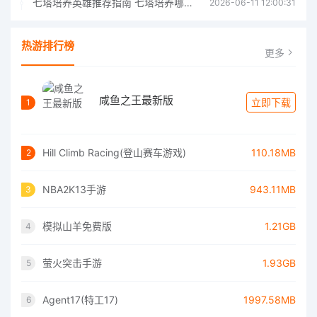
七塔培养英雄推荐指南 七塔培养哪个英雄好
2026-06-11 12:00:31
热游排行榜
更多
咸鱼之王最新版
立即下载
1
Hill Climb Racing(登山赛车游戏)
110.18MB
2
NBA2K13手游
943.11MB
3
模拟山羊免费版
1.21GB
4
萤火突击手游
1.93GB
5
Agent17(特工17)
1997.58MB
6