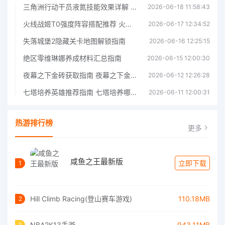
三角洲行动干员液氮技能效果详解 三角洲行动干员液氮技能介绍
2026-06-18 11:58:43
火线战姬T0强度阵容搭配推荐 火线战姬T0强度阵容哪个好
2026-06-17 12:34:52
失落城堡2隐藏关卡地图解锁指南
2026-06-16 12:25:15
绝区零维琳娜养成材料汇总指南
2026-06-15 12:00:30
夜幕之下金砖获取指南 夜幕之下金砖获取方法
2026-06-12 12:26:28
七塔培养英雄推荐指南 七塔培养哪个英雄好
2026-06-11 12:00:31
热游排行榜
更多
咸鱼之王最新版
立即下载
1
Hill Climb Racing(登山赛车游戏)
110.18MB
2
NBA2K13手游
943.11MB
3