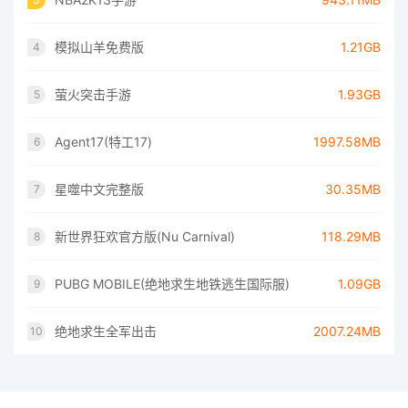
模拟山羊免费版
1.21GB
4
萤火突击手游
1.93GB
5
Agent17(特工17)
1997.58MB
6
星噬中文完整版
30.35MB
7
新世界狂欢官方版(Nu Carnival)
118.29MB
8
PUBG MOBILE(绝地求生地铁逃生国际服)
1.09GB
9
绝地求生全军出击
2007.24MB
10