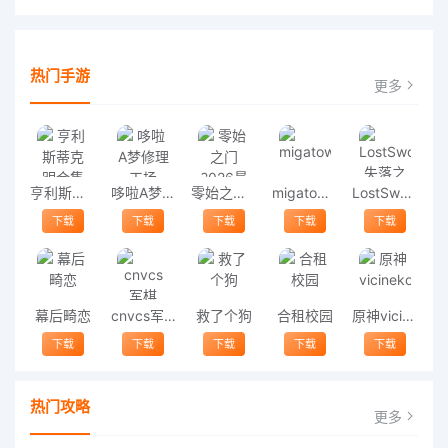
热门手游
更多
亨利斯蒂克明合集
哆啦A梦修理工场
零始之门2026最新版
migatowemyworld1.68
LostSword失落之剑
下载
下载
下载
下载
下载
幕后畸恋
cnvcs军棋
救了个狗
合租校园
原神vicineko
下载
下载
下载
下载
下载
热门攻略
更多