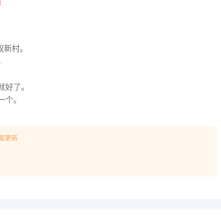
看
蚁新村。
。
就好了。
一个。
答案更新
！