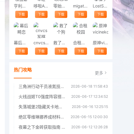
亨利斯蒂克明合集
哆啦A梦修理工场
零始之门2026最新版
migatowemyworld1.68
LostSword失落之剑
下载
下载
下载
下载
下载
幕后畸恋
cnvcs军棋
救了个狗
合租校园
原神vicineko
下载
下载
下载
下载
下载
热门攻略
更多
三角洲行动干员液氮技能效果详解 三角洲行动干员液氮技能介绍
2026-06-18 11:58:43
火线战姬T0强度阵容搭配推荐 火线战姬T0强度阵容哪个好
2026-06-17 12:34:52
失落城堡2隐藏关卡地图解锁指南
2026-06-16 12:25:15
绝区零维琳娜养成材料汇总指南
2026-06-15 12:00:30
夜幕之下金砖获取指南 夜幕之下金砖获取方法
2026-06-12 12:26:28