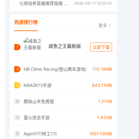
七塔培养英雄推荐指南 七塔培养哪个英雄好
2026-06-11 12:00:31
热游排行榜
更多
咸鱼之王最新版
立即下载
1
Hill Climb Racing(登山赛车游戏)
110.18MB
2
NBA2K13手游
943.11MB
3
模拟山羊免费版
1.21GB
4
萤火突击手游
1.93GB
5
Agent17(特工17)
1997.58MB
6