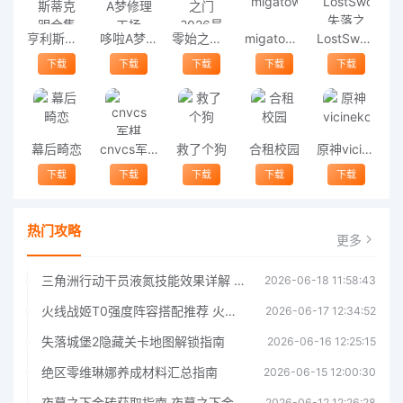
亨利斯蒂克明合集
哆啦A梦修理工场
零始之门2026最新版
migatowemyworld1.68
LostSword失落之剑
下载
下载
下载
下载
下载
幕后畸恋
cnvcs军棋
救了个狗
合租校园
原神vicineko
下载
下载
下载
下载
下载
热门攻略
更多
三角洲行动干员液氮技能效果详解 三角洲行动干员液氮技能介绍
2026-06-18 11:58:43
火线战姬T0强度阵容搭配推荐 火线战姬T0强度阵容哪个好
2026-06-17 12:34:52
失落城堡2隐藏关卡地图解锁指南
2026-06-16 12:25:15
绝区零维琳娜养成材料汇总指南
2026-06-15 12:00:30
夜幕之下金砖获取指南 夜幕之下金砖获取方法
2026-06-12 12:26:28