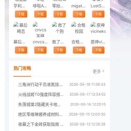
亨利斯蒂克明合集
哆啦A梦修理工场
零始之门2026最新版
migatowemyworld1.68
LostSword失落之剑
下载
下载
下载
下载
下载
幕后畸恋
cnvcs军棋
救了个狗
合租校园
原神vicineko
下载
下载
下载
下载
下载
热门攻略
更多
三角洲行动干员液氮技能效果详解 三角洲行动干员液氮技能介绍
2026-06-18 11:58:43
火线战姬T0强度阵容搭配推荐 火线战姬T0强度阵容哪个好
2026-06-17 12:34:52
失落城堡2隐藏关卡地图解锁指南
2026-06-16 12:25:15
绝区零维琳娜养成材料汇总指南
2026-06-15 12:00:30
夜幕之下金砖获取指南 夜幕之下金砖获取方法
2026-06-12 12:26:28