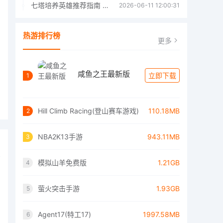
七塔培养英雄推荐指南 七塔培养哪个英雄好
2026-06-11 12:00:31
热游排行榜
更多
咸鱼之王最新版
立即下载
1
Hill Climb Racing(登山赛车游戏)
110.18MB
2
NBA2K13手游
943.11MB
3
模拟山羊免费版
1.21GB
4
萤火突击手游
1.93GB
5
Agent17(特工17)
1997.58MB
6