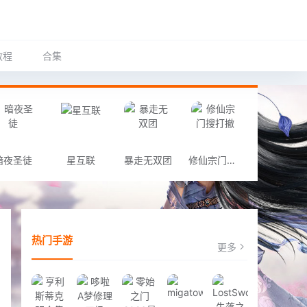
教程
合集
暗夜圣徒
星互联
暴走无双团
修仙宗门搜打撤
热门手游
更多