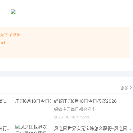
玩家少了很多
tml
！
更多
哥特王朝重制版爬虫铠甲获取指南 哥特王朝重制版爬虫铠甲获取方法
蚂蚁庄园6月18日今日答案2026
蚂蚁庄园每日都会推出
2026-06-18 11:55:08
三角洲行动6月18日今日密码 三角洲行动2026年6月18今日摩斯密码分享
风之国世界次元宝珠怎么获得-风之国世界次元宝珠获取方法介绍