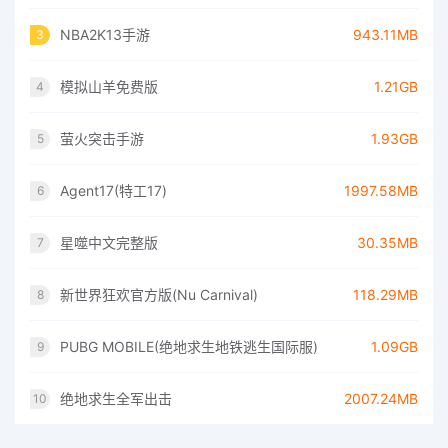
NBA2K13手游
943.11MB
3
模拟山羊免费版
1.21GB
4
萤火突击手游
1.93GB
5
Agent17(特工17)
1997.58MB
6
星噬中文完整版
30.35MB
7
新世界狂欢官方版(Nu Carnival)
118.29MB
8
PUBG MOBILE(绝地求生地铁逃生国际服)
1.09GB
9
绝地求生全军出击
2007.24MB
10