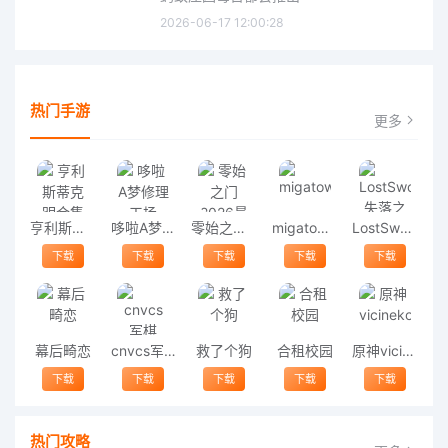
2026-06-17 12:00:28
热门手游
更多
亨利斯蒂克明合集
哆啦A梦修理工场
零始之门2026最新版
migatowemyworld1.68
LostSword失落之剑
下载
下载
下载
下载
下载
幕后畸恋
cnvcs军棋
救了个狗
合租校园
原神vicineko
下载
下载
下载
下载
下载
热门攻略