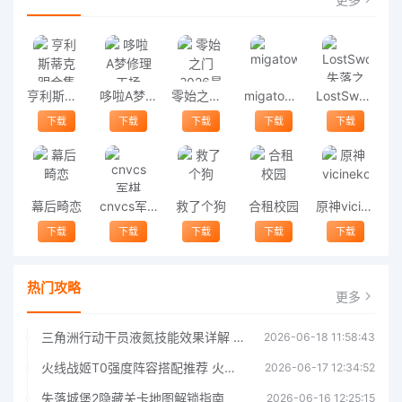
亨利斯蒂克明合集
哆啦A梦修理工场
零始之门2026最新版
migatowemyworld1.68
LostSword失落之剑
下载
下载
下载
下载
下载
幕后畸恋
cnvcs军棋
救了个狗
合租校园
原神vicineko
下载
下载
下载
下载
下载
热门攻略
更多
三角洲行动干员液氮技能效果详解 三角洲行动干员液氮技能介绍
2026-06-18 11:58:43
火线战姬T0强度阵容搭配推荐 火线战姬T0强度阵容哪个好
2026-06-17 12:34:52
失落城堡2隐藏关卡地图解锁指南
2026-06-16 12:25:15