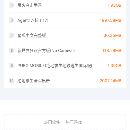
萤火突击手游
1.93GB
5
Agent17(特工17)
1997.58MB
6
星噬中文完整版
30.35MB
7
新世界狂欢官方版(Nu Carnival)
118.29MB
8
PUBG MOBILE(绝地求生地铁逃生国际服)
1.09GB
9
绝地求生全军出击
2007.24MB
10
热门软件
热门游戏