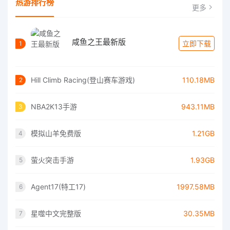
热游排行榜
更多
咸鱼之王最新版
立即下载
1
Hill Climb Racing(登山赛车游戏)
110.18MB
2
NBA2K13手游
943.11MB
3
模拟山羊免费版
1.21GB
4
萤火突击手游
1.93GB
5
Agent17(特工17)
1997.58MB
6
星噬中文完整版
30.35MB
7