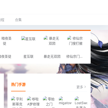
教程
合集
暗夜圣徒
星互联
暴走无双团
修仙宗门搜打撤
热门手游
更多