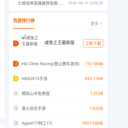
七塔培养英雄推荐指南 七塔培养哪个英雄好
2026-06-11 12:00:31
热游排行榜
更多
咸鱼之王最新版
立即下载
1
Hill Climb Racing(登山赛车游戏)
110.18MB
2
NBA2K13手游
943.11MB
3
模拟山羊免费版
1.21GB
4
萤火突击手游
1.93GB
5
Agent17(特工17)
1997.58MB
6