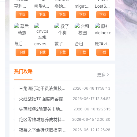
亨利斯蒂克明合集
哆啦A梦修理工场
零始之门2026最新版
migatowemyworld1.68
LostSword失落之剑
下载
下载
下载
下载
下载
幕后畸恋
cnvcs军棋
救了个狗
合租校园
原神vicineko
下载
下载
下载
下载
下载
热门攻略
更多
三角洲行动干员液氮技能效果详解 三角洲行动干员液氮技能介绍
2026-06-18 11:58:43
火线战姬T0强度阵容搭配推荐 火线战姬T0强度阵容哪个好
2026-06-17 12:34:52
失落城堡2隐藏关卡地图解锁指南
2026-06-16 12:25:15
绝区零维琳娜养成材料汇总指南
2026-06-15 12:00:30
夜幕之下金砖获取指南 夜幕之下金砖获取方法
2026-06-12 12:26:28