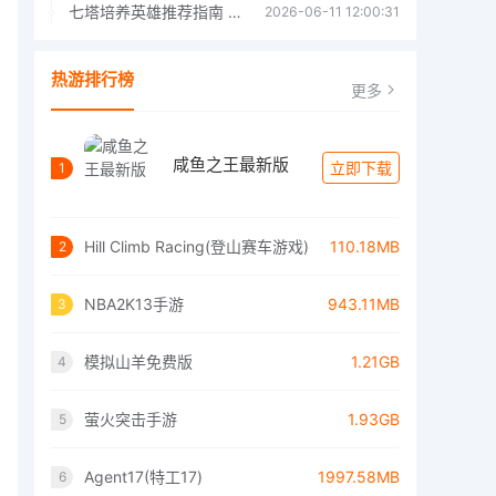
七塔培养英雄推荐指南 七塔培养哪个英雄好
2026-06-11 12:00:31
热游排行榜
更多
咸鱼之王最新版
立即下载
1
Hill Climb Racing(登山赛车游戏)
110.18MB
2
NBA2K13手游
943.11MB
3
模拟山羊免费版
1.21GB
4
萤火突击手游
1.93GB
5
Agent17(特工17)
1997.58MB
6