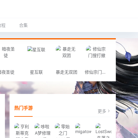
教程
合集
暗夜圣徒
星互联
暴走无双团
修仙宗门搜打撤
热门手游
更多