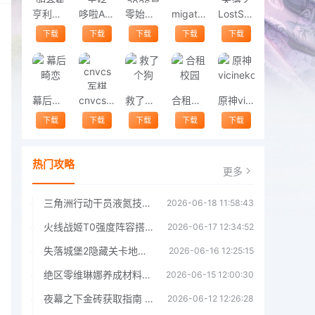
亨利斯蒂克明合集
哆啦A梦修理工场
零始之门2026最新版
migatowemyworld1.68
LostSword失落之剑
下载
下载
下载
下载
下载
幕后畸恋
cnvcs军棋
救了个狗
合租校园
原神vicineko
下载
下载
下载
下载
下载
热门攻略
更多
三角洲行动干员液氮技能效果详解 三角洲行动干员液氮技能介绍
2026-06-18 11:58:43
火线战姬T0强度阵容搭配推荐 火线战姬T0强度阵容哪个好
2026-06-17 12:34:52
失落城堡2隐藏关卡地图解锁指南
2026-06-16 12:25:15
绝区零维琳娜养成材料汇总指南
2026-06-15 12:00:30
夜幕之下金砖获取指南 夜幕之下金砖获取方法
2026-06-12 12:26:28