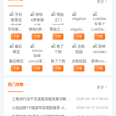
更多
亨利斯蒂克明合集
哆啦A梦修理工场
零始之门2026最新版
migatowemyworld1.68
LostSword失落之剑
下载
下载
下载
下载
下载
幕后畸恋
cnvcs军棋
救了个狗
合租校园
原神vicineko
下载
下载
下载
下载
下载
热门攻略
更多
三角洲行动干员液氮技能效果详解 三角洲行动干员液氮技能介绍
2026-06-18 11:58:43
火线战姬T0强度阵容搭配推荐 火线战姬T0强度阵容哪个好
2026-06-17 12:34:52