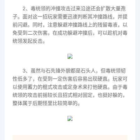
2、毒统领的冲撞攻击过来沿途还会扩散大量孢
子。面对这一招玩家需要迅速判断其冲撞路线，并提
前闪避。同时，注意躲避冲撞路线上的残留毒液，以
免受到二次伤害。在成功躲避冲撞后，可以趁机对毒
统领发起反击。
3、虽然与石先锋外貌都是石头人，但毒统领韧
性低多了，在受到一定伤害后容易出现硬直。玩家可
以使用蓄力的棍式攻击或定身术来打他硬直。由于毒
统领的攻击前摇较长且招式相对固定，也挺好躲的，
整体属于后期怪里比较简单的。