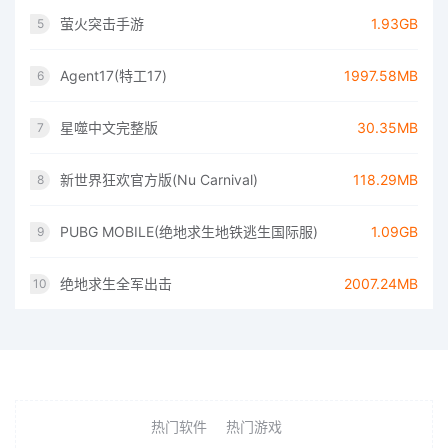
萤火突击手游
1.93GB
5
Agent17(特工17)
1997.58MB
6
星噬中文完整版
30.35MB
7
新世界狂欢官方版(Nu Carnival)
118.29MB
8
PUBG MOBILE(绝地求生地铁逃生国际服)
1.09GB
9
绝地求生全军出击
2007.24MB
10
热门软件
热门游戏