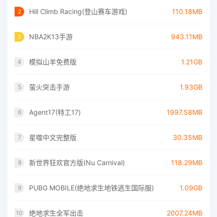
Hill Climb Racing(登山赛车游戏)
110.18MB
2
NBA2K13手游
943.11MB
3
模拟山羊免费版
1.21GB
4
萤火突击手游
1.93GB
5
Agent17(特工17)
1997.58MB
6
星噬中文完整版
30.35MB
7
新世界狂欢官方版(Nu Carnival)
118.29MB
8
PUBG MOBILE(绝地求生地铁逃生国际服)
1.09GB
9
绝地求生全军出击
2007.24MB
10