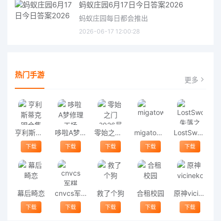
蚂蚁庄园6月17日今日答案2026
蚂蚁庄园每日都会推出
2026-06-17 12:00:28
热门手游
更多
亨利斯蒂克明合集
哆啦A梦修理工场
零始之门2026最新版
migatowemyworld1.68
LostSword失落之剑
下载
下载
下载
下载
下载
幕后畸恋
cnvcs军棋
救了个狗
合租校园
原神vicineko
下载
下载
下载
下载
下载