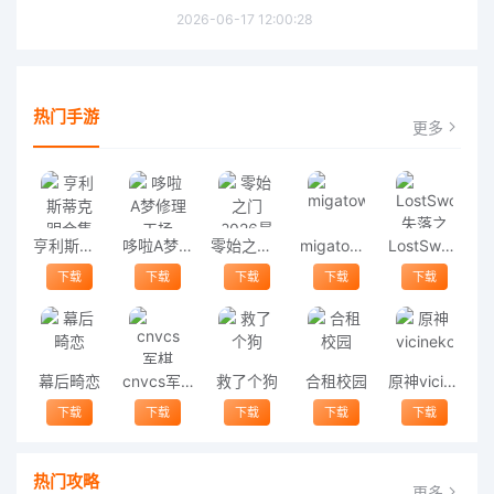
2026-06-17 12:00:28
热门手游
更多
亨利斯蒂克明合集
哆啦A梦修理工场
零始之门2026最新版
migatowemyworld1.68
LostSword失落之剑
下载
下载
下载
下载
下载
幕后畸恋
cnvcs军棋
救了个狗
合租校园
原神vicineko
下载
下载
下载
下载
下载
热门攻略
更多