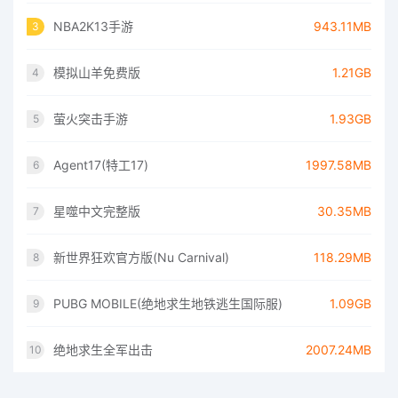
NBA2K13手游
943.11MB
3
模拟山羊免费版
1.21GB
4
萤火突击手游
1.93GB
5
Agent17(特工17)
1997.58MB
6
星噬中文完整版
30.35MB
7
新世界狂欢官方版(Nu Carnival)
118.29MB
8
PUBG MOBILE(绝地求生地铁逃生国际服)
1.09GB
9
绝地求生全军出击
2007.24MB
10