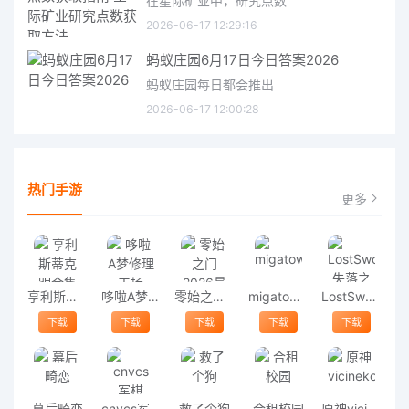
在星际矿业中，研究点数
2026-06-17 12:29:16
蚂蚁庄园6月17日今日答案2026
蚂蚁庄园每日都会推出
2026-06-17 12:00:28
热门手游
更多
亨利斯蒂克明合集
哆啦A梦修理工场
零始之门2026最新版
migatowemyworld1.68
LostSword失落之剑
下载
下载
下载
下载
下载
幕后畸恋
cnvcs军棋
救了个狗
合租校园
原神vicineko