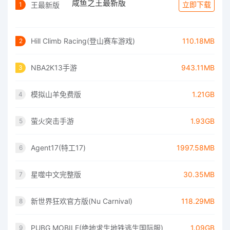
咸鱼之王最新版
立即下载
1
Hill Climb Racing(登山赛车游戏)
110.18MB
2
NBA2K13手游
943.11MB
3
模拟山羊免费版
1.21GB
4
萤火突击手游
1.93GB
5
Agent17(特工17)
1997.58MB
6
星噬中文完整版
30.35MB
7
新世界狂欢官方版(Nu Carnival)
118.29MB
8
PUBG MOBILE(绝地求生地铁逃生国际服)
1.09GB
9