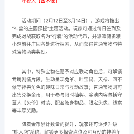
守夜人【四不像】
活动期间（2月12日至3月14日），游戏将推出
“神兽的庄园探秘”主题活动。玩家可通过每日签到及
完成对战获取名为“行囊”的活动代币，并派遣储备粮
小鸡前往庄园各处进行探索，从而获得普通宝物与特
殊宝物两类奖励。
其中，特殊宝物在赠予对应联动角色后，可解锁
专属剧情片段，生动呈现兔爷、吐宝鼠、天禄、四不
像等神兽角色的趣味日常与互动故事；普通宝物则可
出售兑换金币，用于参与限时抽奖。奖池内容包括守
墓人【兔爷】时装、配套随身物品、限定头像、线索
等丰厚奖励。
随着金币累计数量的提升，玩家还可逐步升级
“鹿人店”系统，解锁更多探索点位及可互动的神兽角